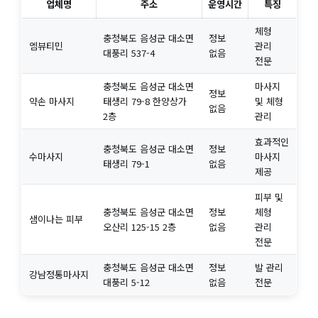
업체명
주소
운영시간
특징
체형
충청북도 음성군 대소면
정보
엠뷰티민
관리
대풍리 537-4
없음
전문
충청북도 음성군 대소면
마사지
정보
약손 마사지
태생리 79-8 한양상가
및 체형
없음
2층
관리
효과적인
충청북도 음성군 대소면
정보
수마사지
마사지
태생리 79-1
없음
제공
피부 및
충청북도 음성군 대소면
정보
체형
샘이나는 피부
오산리 125-15 2층
없음
관리
전문
충청북도 음성군 대소면
정보
발 관리
강남정통마사지
대풍리 5-12
없음
전문