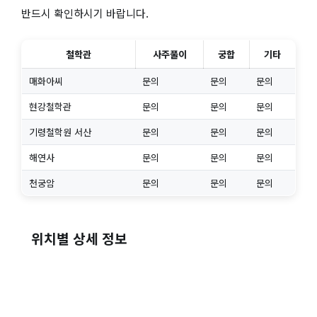
반드시 확인하시기 바랍니다.
철학관
사주풀이
궁합
기타
매화아씨
문의
문의
문의
현강철학관
문의
문의
문의
기령철학원 서산
문의
문의
문의
해연사
문의
문의
문의
천궁암
문의
문의
문의
위치별 상세 정보