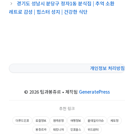
경기도 성남시 분당구 정자1동 분식집 | 추억 소환
레트로 감성 | 힙스터 성지 | 건강한 식단
개인정보 처리방침
© 2026 팁과봉쥬르
• 제작됨
GeneratePress
추천 링크
더푸드인포
로컬정보
염색공정
여행정보
올데일리이슈
세모정
봉쥬르카
워킹니어
인포웁스
위드윈터