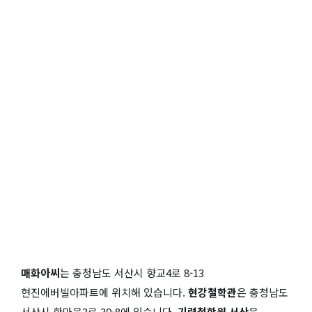
매화아씨
는 충청남도 서산시 향교4로 8-13
현진에버빌아파트에 위치해 있습니다.
현강철학관
은 충청남도
서산시 한마음3로 39-8에 있습니다.
기령철학원 서산
은