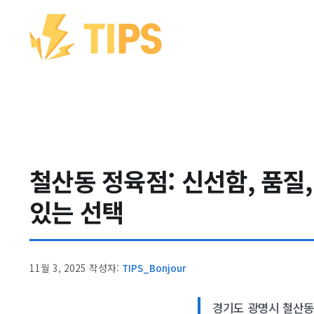
컨텐츠로
건너뛰기
철산동 정육점: 신선함, 품질,
있는 선택
11월 3, 2025
작성자:
TIPS_Bonjour
경기도 광명시 철산동