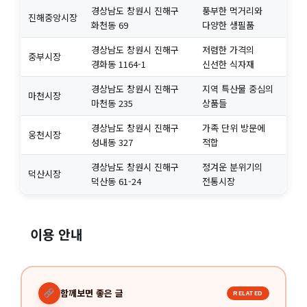
경상남도 창원시 진해구
풍부한 먹거리와
진해중앙시장
화천동 69
다양한 생필품
경상남도 창원시 진해구
저렴한 가격의
중부시장
경화동 1164-1
신선한 식자재
경상남도 창원시 진해구
지역 특산물 중심의
마천시장
마천동 235
상품들
경상남도 창원시 진해구
가족 단위 방문에
웅천시장
성내동 327
적합
경상남도 창원시 진해구
정겨운 분위기의
덕산시장
덕산동 61-24
전통시장
이용 안내
함께보면 좋은 글
RELATED