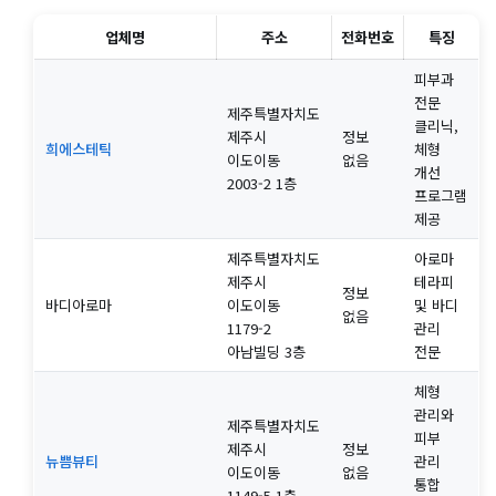
업체명
주소
전화번호
특징
피부과
전문
제주특별자치도
클리닉,
제주시
정보
희에스테틱
체형
이도이동
없음
개선
2003-2 1층
프로그램
제공
제주특별자치도
아로마
제주시
테라피
정보
바디아로마
이도이동
및 바디
없음
1179-2
관리
아남빌딩 3층
전문
체형
관리와
제주특별자치도
피부
제주시
정보
뉴쁨뷰티
관리
이도이동
없음
통합
1149-5 1층