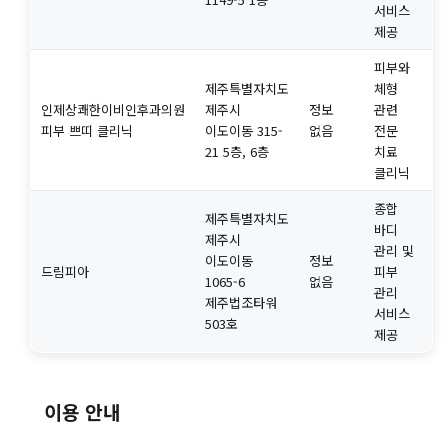
서비스
제공
피부와
제주특별자치도
체형
인제상쾌한이비인후과의원
제주시
정보
관련
피부 쁘띠 클리닉
이도이동 315-
없음
전문
21 5층, 6층
치료
클리닉
종합
제주특별자치도
바디
제주시
관리 및
이도이동
정보
드림피아
피부
1065-6
없음
관리
제주법조타워
서비스
503호
제공
이용 안내