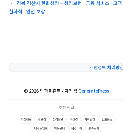
경북 경산시 한화생명 – 생명보험 | 금융 서비스 | 고객
친화적 | 안전 보장
개인정보 처리방침
© 2026 팁과봉쥬르
• 제작됨
GeneratePress
추천 링크
가정정보
세모정
심리정보
뼈건강
치아건강
인포웁스
더푸드인포
위드윈터
워킹니어
봉쥬르카