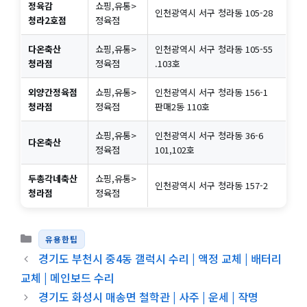
정육감
쇼핑,유통>
인천광역시 서구 청라동 105-28
청라2호점
정육점
다온축산
쇼핑,유통>
인천광역시 서구 청라동 105-55
청라점
정육점
.103호
외양간정육점
쇼핑,유통>
인천광역시 서구 청라동 156-1
청라점
정육점
판매2동 110호
쇼핑,유통>
인천광역시 서구 청라동 36-6
다온축산
정육점
101,102호
두총각네축산
쇼핑,유통>
인천광역시 서구 청라동 157-2
청라점
정육점
카테고리
유용한팁
경기도 부천시 중4동 갤럭시 수리 | 액정 교체 | 배터리
교체 | 메인보드 수리
경기도 화성시 매송면 철학관 | 사주 | 운세 | 작명