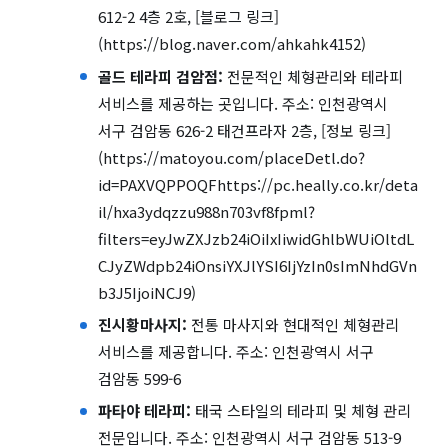
612-2 4층 2호, [블로그 링크]
(https://blog.naver.com/ahkahk4152)
골드 테라피 검암점:
전문적인 체형관리와 테라피
서비스를 제공하는 곳입니다. 주소: 인천광역시
서구 검암동 626-2 태건프라자 2층, [정보 링크]
(https://matoyou.com/placeDetl.do?
id=PAXVQPPOQFhttps://pc.heally.co.kr/deta
il/hxa3ydqzzu988n703vf8fpml?
filters=eyJwZXJzb24iOiIxIiwidGhlbWUiOltdL
CJyZWdpb24iOnsiYXJlYSI6IjYzIn0sImNhdGVn
b3J5IjoiNCJ9)
진시황마사지:
전통 마사지와 현대적인 체형관리
서비스를 제공합니다. 주소: 인천광역시 서구
검암동 599-6
파타야 테라피:
태국 스타일의 테라피 및 체형 관리
전문입니다. 주소: 인천광역시 서구 검암동 513-9