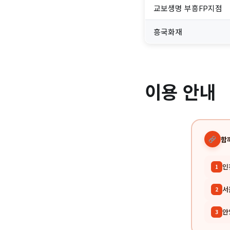
교보생명 부흥FP지점
흥국화재
이용 안내
함
인
1
서
2
안
3