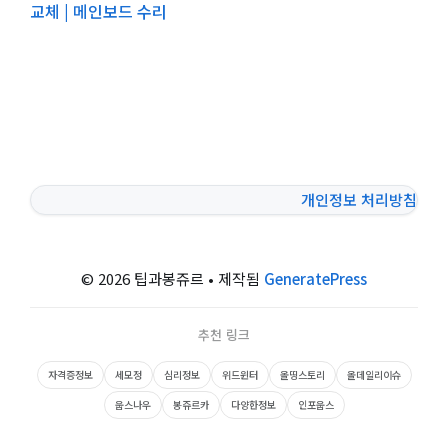
교체 | 메인보드 수리
개인정보 처리방침
© 2026 팁과봉쥬르
• 제작됨
GeneratePress
추천 링크
자격증정보
세모정
심리정보
위드윈터
올띵스토리
올데일리이슈
웁스나우
봉쥬르카
다양한정보
인포웁스