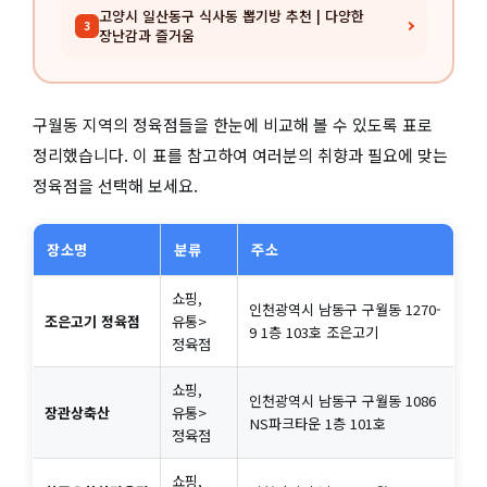
고양시 일산동구 식사동 뽑기방 추천 | 다양한
3
장난감과 즐거움
구월동 지역의 정육점들을 한눈에 비교해 볼 수 있도록 표로
정리했습니다. 이 표를 참고하여 여러분의 취향과 필요에 맞는
정육점을 선택해 보세요.
장소명
분류
주소
쇼핑,
인천광역시 남동구 구월동 1270-
조은고기 정육점
유통>
9 1층 103호 조은고기
정육점
쇼핑,
인천광역시 남동구 구월동 1086
장관상축산
유통>
NS파크타운 1층 101호
정육점
쇼핑,