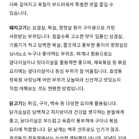
더욱 깊어지고 육질이 부드러워져 특별한 맛을 즐길 수
있습니다.
돼지고기
는 삼겹살, 목살, 항정살 등이 구이용으로 가장
사랑받는 부위입니다. 씹을수록 고소한 맛이 일품인 삼겹살,
기름기가 적고 담백한 목살, 쫄깃하고 풍부한 풍미의 항정살은
남녀노소 누구나 좋아하는 부위죠. 찌개나 찜용으로는
앞다리살이나 뒷다리살을 활용하면 좋으며, 제육볶음 등 볶음
요리에는 앞다리살이나 등심 부위가 잘 어울립니다. 효성동
정육점 사장님께 어떤 부위가 오늘따라 신선하고 맛있는지
직접 여쭤보는 것도 현명한 방법입니다.
닭고기
는 튀김, 구이, 백숙 등 다양한 요리에 활용됩니다.
닭가슴살은 담백하고 저지방이라 건강을 생각하는 분들에게
좋고, 닭다리살은 부드럽고 육즙이 풍부하여 구이나 볶음
요리에 적합합니다. 닭 날개는 맥주 안주로도 인기가 많죠.
효성동의 정육점에서는 신선한 생닭뿐만 아니라, 양념이 되어