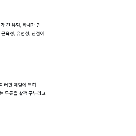
가 긴 유형, 하체가 긴
 근육형, 유연형, 관절이
 이러한 체형에 특히
는 무릎을 살짝 구부리고