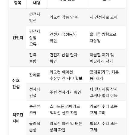
항목
내용
건전지
리모컨 작동 안 됨
새 건전지로 교체
방전
건전지
건전지 극성(+/-)
올바른 방향으로
건전지
삽입
확인
재삽입
오류
접촉
건전지 삽입 단자
이물질 제거 및
불량
확인
깨끗하게 닦기
리모컨-에어컨
장애물(가구, 커튼
장애물
수신부 간 시야 확보
등) 제거
신호
간섭
전자파
타 전자제품 잠시
주변 전자기기 확인
간섭
끄거나 멀리 이동
송신부
스마트폰 카메라로
리모컨 수리 또는
오류
적외선 신호 확인
교체 고려
리모컨
자체
물리적
리모컨 외관 및 버튼
필요시 수리 또는
손상
상태 확인
교체