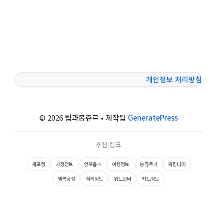
개인정보 처리방침
© 2026 팁과봉쥬르
• 제작됨
GeneratePress
추천 링크
세모정
가정정보
인포웁스
여행정보
봉쥬르카
워킹니어
염색공정
심리정보
위드윈터
카드정보