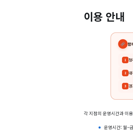
이용 안내
함
청
1
대
2
경
3
각 지점의 운영시간과 이용
운영시간: 월~금 