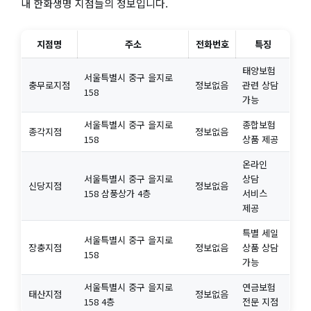
내 한화생명 지점들의 정보입니다.
지점명
주소
전화번호
특징
태양보험
서울특별시 중구 을지로
충무로지점
정보없음
관련 상담
158
가능
서울특별시 중구 을지로
종합보험
종각지점
정보없음
158
상품 제공
온라인
서울특별시 중구 을지로
상담
신당지점
정보없음
158 삼풍상가 4층
서비스
제공
특별 세일
서울특별시 중구 을지로
장충지점
정보없음
상품 상담
158
가능
서울특별시 중구 을지로
연금보험
태산지점
정보없음
158 4층
전문 지점