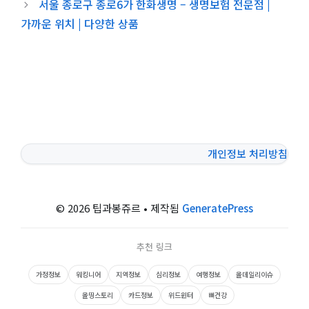
서울 종로구 종로6가 한화생명 – 생명보험 전문점 |
가까운 위치 | 다양한 상품
개인정보 처리방침
© 2026 팁과봉쥬르
• 제작됨
GeneratePress
추천 링크
가정정보
워킹니어
지역정보
심리정보
여행정보
올데일리이슈
올띵스토리
카드정보
위드윈터
뼈건강