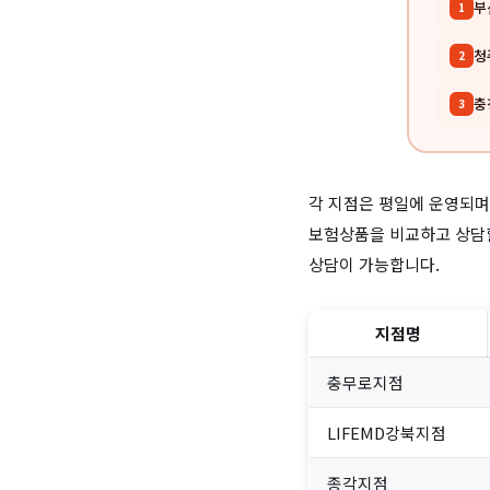
부
1
청
2
충
3
각 지점은 평일에 운영되며,
보험상품을 비교하고 상담할
상담이 가능합니다.
지점명
충무로지점
LIFEMD강북지점
종각지점