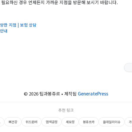
 필요하신 경우 언제든지 가까운 지점을 방문해 보시기 바랍니다.
양한 지점 | 보험 상담
 안내
© 2026 팁과봉쥬르
• 제작됨
GeneratePress
추천 링크
보
뼈건강
위드윈터
염색공정
세모정
봉쥬르카
올데일리이슈
가