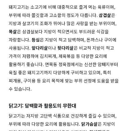
돼지고기는 소고기에 비해 대중적으로 즐겨 먹는 육류이며,
부위에 따라 쫄깃함과 고소함의 정도가 다릅니다.
삼겹살
은
지방과 살코기의 조화가 뛰어나 많은 사랑을 받는 부위이며,
목살
은 삼겹살보다 지방이 적으면서도 부드러운 식감을
자랑합니다.
등심
은 지방이 적고 담백하며, 돈까스나 구이에
사용됩니다.
앞다리살
이나
뒷다리살
은 비교적 지방이 적고
가격이 저렴하여 김치찌개, 제육볶음 등 다양한 요리에
활용하기 좋습니다. 면목동 정육점에서는 신선한 암퇘지부터
육질 좋은 돼지고기까지 다양하게 구비하고 있으며, 특히
찌개용, 구이용 등 요리 목적에 맞는 부위 선정에 도움을 받을
수 있습니다.
닭고기: 담백함과 활용도의 무한대
닭고기는 저지방 고단백 식품으로 건강하게 즐길 수 있으며,
부위에 따라 다양한 요리에 활용됩니다.
닭가슴살
은 지방이