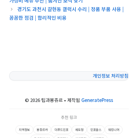
가성비 메뉴 추천 | 숨겨진 보석 찾기
경기도 과천시 갈현동 갤럭시 수리 | 정품 부품 사용 |
꼼꼼한 점검 | 합리적인 비용
개인정보 처리방침
© 2026 팁과봉쥬르
• 제작됨
GeneratePress
추천 링크
지역정보
봉쥬르카
더푸드인포
세모정
인포웁스
워킹니어