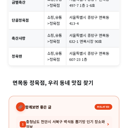
금별축산
>정육점
497-7 1층 1-6호
쇼핑,유통
서울특별시 중랑구 면목동
단골정육점
>정육점
413-4
쇼핑,유통
서울특별시 중랑구 면목동
축산사랑
>정육점
632-1 면목시장 90호
쇼핑,유통
서울특별시 중랑구 면목동
정육맨
>정육점
607-23 1층
면목동 정육점, 우리 동네 맛집 찾기
함께보면 좋은 글
RELATED
충청남도 천안시 서북구 백석동 뽑기방 인기 장소와
1
정보