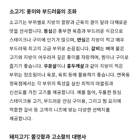
소고기: 풍미와 부드러움의 조화
소고기는 부위별로 지방의 함량과 근육의 결이 달라 다채로운
맛을 선사합니다.
등심
은 풍부한 육즙과 부드러운 식감으로
스테이크나 구이에 인기가 많으며,
안심
은 지방이 적고 매우
부드러워 최고의 고급 부위로 손꼽힙니다.
갈비
는 뼈에 붙은
고기와 지방이 어우러져 깊은 풍미를 자랑하며, 찜이나 구이로
즐기기 좋습니다.
우둔살
이나
홍두깨살
과 같이 지방이 적은
부위는 장조림이나 육포, 육회 등에 활용하기 좋습니다. 면목동
정육점에서는 각 부위의 특성을 살린 최적의 마블링과
신선도를 가진 고기를 제공합니다. 예를 들어, 두툼한 등심
스테이크용 고기, 부드러운 안심 구이용, 그리고 찜 요리에
적합한 갈비 등 고객의 니즈에 맞는 다양한 선택지를
제공합니다.
돼지고기: 쫄깃함과 고소함의 대명사