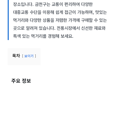
장소입니다. 금천구는 교통이 편리하여 다양한
대중교통 수단을 이용해 쉽게 접근이 가능하며, 맛있는
먹거리와 다양한 상품을 저렴한 가격에 구매할 수 있는
곳으로 알려져 있습니다. 전통시장에서 신선한 재료와
특색 있는 먹거리를 경험해 보세요.
목차
보이기
주요 정보