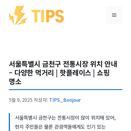
컨텐츠로
건너뛰기
메뉴
서울특별시 금천구 전통시장 위치 안내
– 다양한 먹거리 | 핫플레이스 | 쇼핑
명소
5월 9, 2025
작성자:
TIPS_Bonjour
서울특별시 금천구는 전통시장이 많이 위치해 있어,
현지 주민들은 물론 관광객들에게도 인기 있는