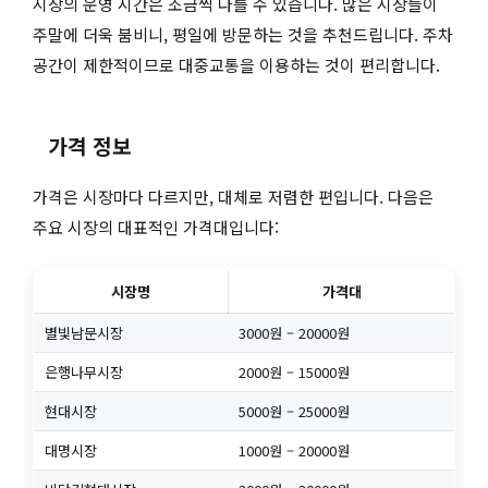
시장의 운영 시간은 조금씩 다를 수 있습니다. 많은 시장들이
주말에 더욱 붐비니, 평일에 방문하는 것을 추천드립니다. 주차
공간이 제한적이므로 대중교통을 이용하는 것이 편리합니다.
가격 정보
가격은 시장마다 다르지만, 대체로 저렴한 편입니다. 다음은
주요 시장의 대표적인 가격대입니다:
시장명
가격대
별빛남문시장
3000원 – 20000원
은행나무시장
2000원 – 15000원
현대시장
5000원 – 25000원
대명시장
1000원 – 20000원