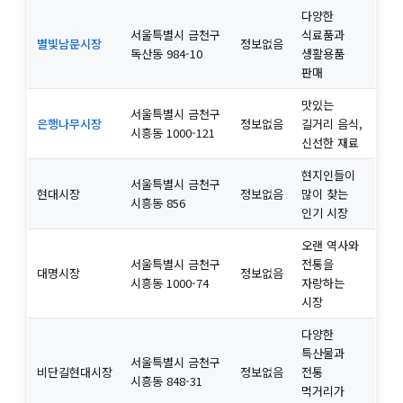
다양한
서울특별시 금천구
식료품과
별빛남문시장
정보없음
독산동 984-10
생활용품
판매
맛있는
서울특별시 금천구
은행나무시장
정보없음
길거리 음식,
시흥동 1000-121
신선한 재료
현지인들이
서울특별시 금천구
현대시장
정보없음
많이 찾는
시흥동 856
인기 시장
오랜 역사와
서울특별시 금천구
전통을
대명시장
정보없음
시흥동 1000-74
자랑하는
시장
다양한
특산물과
서울특별시 금천구
비단길현대시장
정보없음
전통
시흥동 848-31
먹거리가