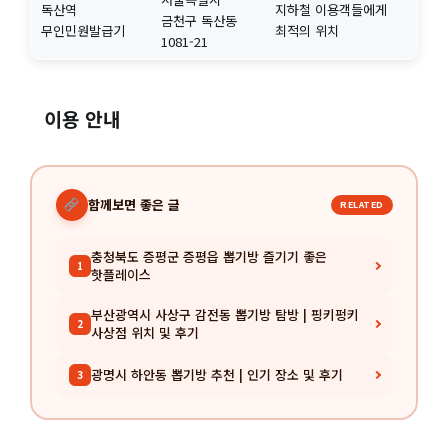
독산역
지하철 이용객들에게
금천구 독산동
무인민원발급기
최적의 위치
1081-21
이용 안내
함께보면 좋은 글
RELATED
충청북도 증평군 증평읍 뽑기방 즐기기 좋은
1
핫플레이스
부산광역시 사상구 감전동 뽑기방 탐방 | 핑키펑키
2
사상점 위치 및 후기
광명시 하안동 뽑기방 추천 | 인기 장소 및 후기
3