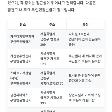
있으며, 각 장소는 접근성이 뛰어나고 편리합니다. 다음은
금천구 내 주요 무인민원발급기 정보입니다:
장소
주소
특징
서울특별시
지하철 1호선과
가산디지털단지역
금천구 벚꽃로
연결되어 있어 접근성이
무인민원발급기
309
좋음
서울특별시
가산동주민센터
주민센터 내 위치해 있어
금천구 가산로
무인민원발급기
주민들의 이용이 용이함
129
스마트도서관옆
서울특별시
도서관과 인접하여 공부
(옥외)
금천구
중간에 이용 가능
무인민원발급기
시흥대로73길 70
서울특별시
금천씨티렉스
상업시설과 가까워 쇼핑
금천구 시흥대로
무인민원발급기
후 이용하기 편리함
399
서울특별시