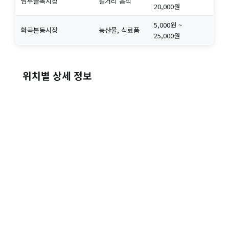
남부골목시장
길거리 음식
20,000원
5,000원 ~
화곡본동시장
농산물, 식료품
25,000원
위치별 상세 정보