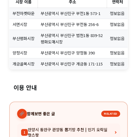
시장 이름
주소
연락처
부전마켓타운
부산광역시 부산진구 부전1동 573-1
정보없음
서면시장
부산광역시 부산진구 부전동 256-6
정보없음
부산광역시 부산진구 범천1동 839-52
부산평화시장
정보없음
평화도매시장
양정시장
부산광역시 부산진구 양정동 390
정보없음
개금골목시장
부산광역시 부산진구 개금동 171-115
정보없음
이용 안내
함께보면 좋은 글
RELATED
안양시 동안구 관양동 뽑기방 추천 | 인기 오락실
1
핫스팟