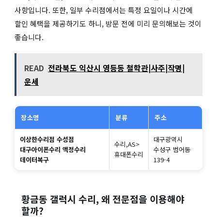
사항입니다. 또한, 일부 수리점에서는 특정 요일이나 시간에
할인 혜택을 제공하기도 하니, 방문 전에 미리 문의해보는 것이
좋습니다.
READ
전라북도 익산시 영등동 철학관|사주|작명|
운세
장소명
분류
주소
이상한수리점 수성점
대구광역시
수리,AS>
대구아이폰수리 액정수리
수성구 범어동
휴대폰수리
데이터복구
139-4
황금동 갤럭시 수리, 왜 전문점을 이용해야
할까?