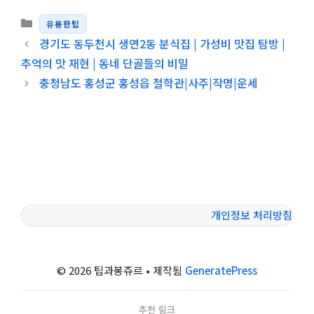
카테고리
유용한팁
경기도 동두천시 생연2동 분식집 | 가성비 맛집 탐방 |
추억의 맛 재현 | 동네 단골들의 비밀
충청남도 홍성군 홍성읍 철학관|사주|작명|운세
개인정보 처리방침
© 2026 팁과봉쥬르
• 제작됨
GeneratePress
추천 링크