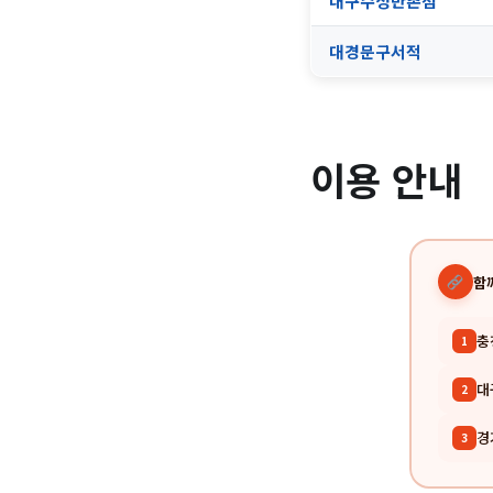
대구수성만촌점
대경문구서적
이용 안내
함
충
1
대
2
경
3