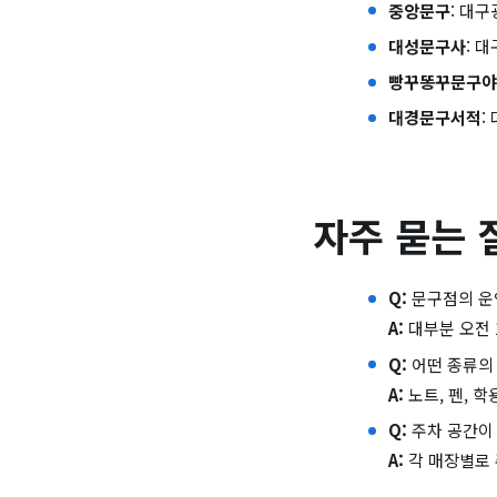
중앙문구
: 대구
대성문구사
: 
빵꾸똥꾸문구야
대경문구서적
:
자주 묻는 
Q:
문구점의 운
A:
대부분 오전 
Q:
어떤 종류의 
A:
노트, 펜, 
Q:
주차 공간이
A:
각 매장별로 