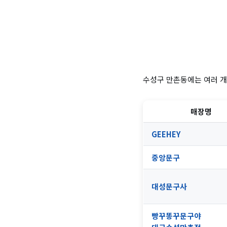
수성구 만촌동에는 여러 개
매장명
GEEHEY
중앙문구
대성문구사
빵꾸똥꾸문구야