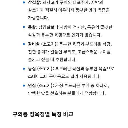
삼겹살:
돼지고기 구이의 대표주자. 지방과
살코기가 적절히 어우러져 풍부한 맛과 육즙을
자랑합니다.
목살:
삼겹살보다 지방이 적지만, 특유의 쫄깃한
식감과 풍부한 육향으로 인기가 많습니다.
갈비살 (소고기):
풍부한 육즙과 부드러운 식감,
진한 풍미가 일품인 부위로, 고급스러운 구이를
즐기고 싶을 때 추천합니다.
등심 (소고기):
부드러운 육질과 풍부한 육즙으로
스테이크나 구이용으로 널리 사용됩니다.
안심 (소고기):
가장 부드러운 부위 중 하나로,
담백한 맛을 선호하는 분들에게 적합합니다.
구의동 정육점별 특징 비교