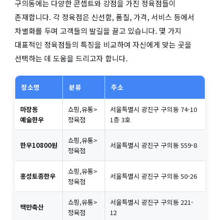
구의동에는 다양한 콘셉트와 강점을 가진 정육점들이
존재합니다. 각 정육점은 신선함, 품질, 가격, 서비스 등에서
차별화를 두며 고객들의 발길을 끌고 있습니다. 몇 가지
대표적인 정육점들의 특징을 비교하여 자신에게 맞는 곳을
선택하는 데 도움을 드리고자 합니다.
장소명
분류
주소
마장동
쇼핑,유통>
서울특별시 광진구 구의동 74-10
예술한우
정육점
1층 3호
쇼핑,유통>
한우10800원
서울특별시 광진구 구의동 559-8
정육점
쇼핑,유통>
홍성토종한우
서울특별시 광진구 구의동 50-26
정육점
쇼핑,유통>
서울특별시 광진구 구의동 221-
백만축산
정육점
12