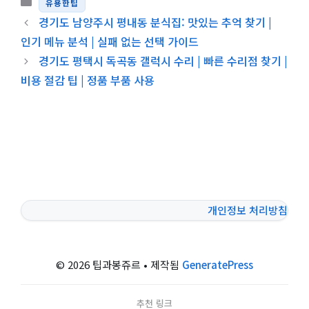
카테고리
유용한팁
경기도 남양주시 평내동 분식집: 맛있는 추억 찾기 |
인기 메뉴 분석 | 실패 없는 선택 가이드
경기도 평택시 독곡동 갤럭시 수리 | 빠른 수리점 찾기 |
비용 절감 팁 | 정품 부품 사용
개인정보 처리방침
© 2026 팁과봉쥬르
• 제작됨
GeneratePress
추천 링크