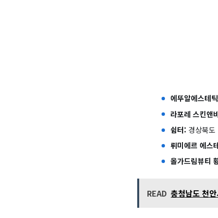
에뚜알에스테틱
라포레 스킨앤바
쉼터:
경상북도 경
뤼미에르 에스테
올가드림뷰티 황
READ
충청남도 천안시