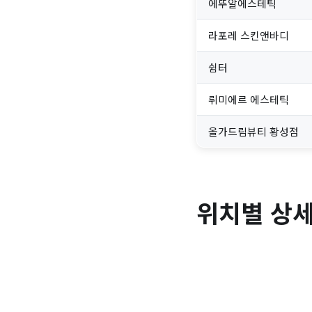
에뚜알에스테틱
라포레 스킨앤바디
쉼터
뤼미에르 에스테틱
올가드림뷰티 황성점
위치별 상세