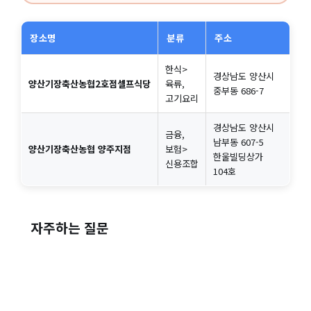
장소명
분류
주소
한식>
경상남도 양산시
양산기장축산농협2호점셀프식당
육류,
중부동 686-7
고기요리
경상남도 양산시
금융,
남부동 607-5
양산기장축산농협 양주지점
보험>
한울빌딩상가
신용조합
104호
자주하는 질문