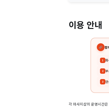
이용 안내
함
화
1
부
2
안
3
각 마사지샵의 운영시간은 