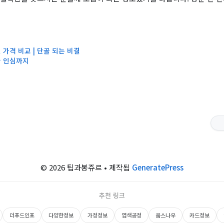
 가격 비교 | 단골 되는 비결
한 인심까지
© 2026 팁과봉쥬르
• 제작됨
GeneratePress
추천 링크
더푸드인포
다양한정보
가정정보
염색공정
웁스나우
카드정보