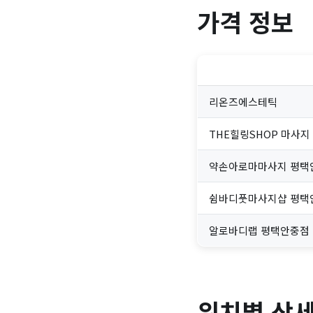
가격 정보
리온즈에스테틱
THE힐링SHOP 마사지
약손아로마마사지 평택
쉼바디풋마사지샵 평택
알로바디랩 평택안중점
위치별 상세