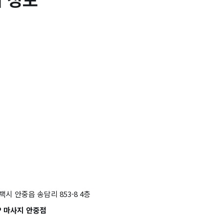
택시 안중읍 송담리 853-8 4층
P 마사지 안중점