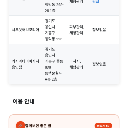
체형관리
링크
청덕동 298-
28 1층
경기도
용인시
피부관리,
시크릿허브코리아
정보없음
기흥구
체형관리
청덕동 556
경기도
용인시
카시아타이마사지
기흥구 중동
마사지,
정보없음
용인점
838
체형관리
동백문월드
A동 2층
이용 안내
함께보면 좋은 글
RELATED