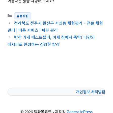
아름다운 삶을 지향해 보세요!
카테고리
유용한팁
전라북도 전주시 완산구 서신동 체형관리 – 전문 체형
관리 | 미용 서비스 | 피부 관리
반찬 가게 베스트셀러, 이제 집에서 뚝딱! 나만의
레시피로 완성하는 건강한 밥상
개인정보 처리방침
© 2026 팁과봉쥬르
• 제작됨
GeneratePress