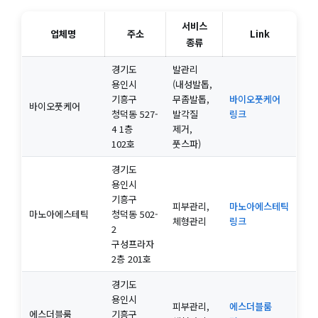
서비스
업체명
주소
Link
종류
경기도
발관리
용인시
(내성발톱,
기흥구
무좀발톱,
바이오풋케어
바이오풋케어
청덕동 527-
발각질
링크
4 1층
제거,
102호
풋스파)
경기도
용인시
기흥구
피부관리,
마노아에스테틱
마노아에스테틱
청덕동 502-
체형관리
링크
2
구성프라자
2층 201호
경기도
용인시
피부관리,
에스더블룸
에스더블룸
기흥구