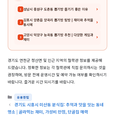
성남시 중원구 도촌동 뽑기방 즐기기 좋은 이유
1
김포시 양촌읍 양곡리 뽑기방 탐방 | 재미와 추억을
2
동시에
고양시 덕양구 능곡동 뽑기방 추천 | 다양한 게임과
3
재미
경기도 연천군 청산면 및 인근 지역의 철학관 정보를 제공해
드렸습니다. 정확한 정보는 각 철학관에 직접 문의하시는 것을
권장하며, 방문 전에 운영시간 및 예약 가능 여부를 확인하시기
바랍니다. 즐거운 시간 되시기를 바랍니다.
카테고리
유용한팁
경기도 시흥시 미산동 분식집: 추억과 맛을 잇는 동네
명소 | 골라먹는 재미, 가성비 만점, 단골집 매력