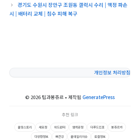
경기도 수원시 장안구 조원동 갤럭시 수리 | 액정 파손
시 | 배터리 교체 | 침수 피해 복구
개인정보 처리방침
© 2026 팁과봉쥬르
• 제작됨
GeneratePress
추천 링크
올띵스토리
세모정
위드윈터
염색공정
더푸드인포
봉쥬르카
다양한정보
뼈건강
올데일리이슈
로컬정보