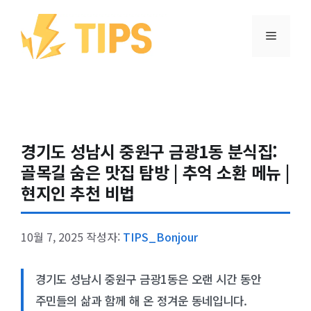
컨텐츠로
건너뛰기
메뉴
경기도 성남시 중원구 금광1동 분식집:
골목길 숨은 맛집 탐방 | 추억 소환 메뉴 |
현지인 추천 비법
10월 7, 2025
작성자:
TIPS_Bonjour
경기도 성남시 중원구 금광1동은 오랜 시간 동안
주민들의 삶과 함께 해 온 정겨운 동네입니다.