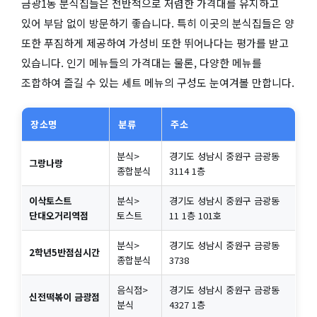
금광1동 분식집들은 전반적으로 저렴한 가격대를 유지하고
있어 부담 없이 방문하기 좋습니다. 특히 이곳의 분식집들은 양
또한 푸짐하게 제공하여 가성비 또한 뛰어나다는 평가를 받고
있습니다. 인기 메뉴들의 가격대는 물론, 다양한 메뉴를
조합하여 즐길 수 있는 세트 메뉴의 구성도 눈여겨볼 만합니다.
장소명
분류
주소
분식>
경기도 성남시 중원구 금광동
그랑나랑
종합분식
3114 1층
이삭토스트
분식>
경기도 성남시 중원구 금광동
단대오거리역점
토스트
11 1층 101호
분식>
경기도 성남시 중원구 금광동
2학년5반점심시간
종합분식
3738
음식점>
경기도 성남시 중원구 금광동
신전떡볶이 금광점
분식
4327 1층