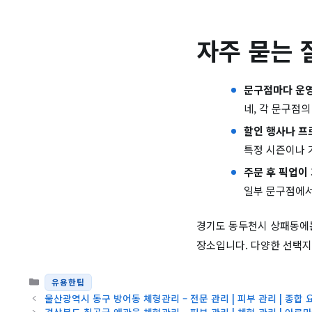
자주 묻는 
문구점마다 운
네, 각 문구점
할인 행사나 프
특정 시즌이나 
주문 후 픽업이
일부 문구점에서
경기도 동두천시 상패동에는
장소입니다. 다양한 선택지
카테고리
유용한팁
울산광역시 동구 방어동 체형관리 – 전문 관리 | 피부 관리 | 종합 
경상북도 칠곡군 왜관읍 체형관리 – 피부 관리 | 체형 관리 | 아로