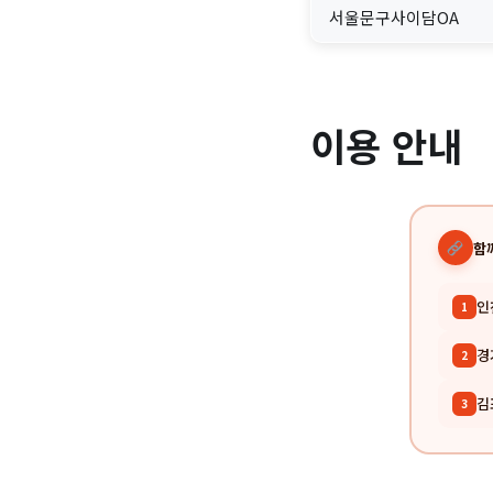
서울문구사이담OA
이용 안내
함
인
1
경
2
김
3