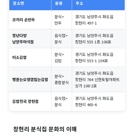
장소명
분류
주소
분식>
경기도 남양주시 화도읍
코끼리 손만두
만두
창현리 497-1
청년다방
음식점>
경기도 남양주시 화도읍
남양주마석점
분식
창현리 555 1층 106호
분식>
경기도 남양주시 화도읍
미소김밥
김밥
창현리 553-1 104호
경기도 남양주시 화도읍
분식>
삥뜯는오뎅껌씹는김밥
창현리 764 신한토탈아파트
종합분식
상가 108-2호
음식점>
경기도 남양주시 화도읍
김밥천국 창현점
분식
창현리 465-6
창현리 분식집 문화의 이해