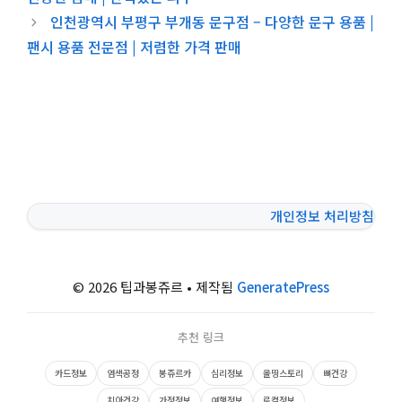
인천광역시 부평구 부개동 문구점 – 다양한 문구 용품 |
팬시 용품 전문점 | 저렴한 가격 판매
개인정보 처리방침
© 2026 팁과봉쥬르
• 제작됨
GeneratePress
추천 링크
카드정보
염색공정
봉쥬르카
심리정보
올띵스토리
뼈건강
치아건강
가정정보
여행정보
로컬정보