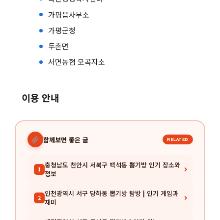
가평읍사무소
가평군청
두촌면
서면농협 모곡지소
이용 안내
함께보면 좋은 글
RELATED
충청남도 천안시 서북구 백석동 뽑기방 인기 장소와
1
정보
인천광역시 서구 당하동 뽑기방 탐방 | 인기 게임과
2
재미