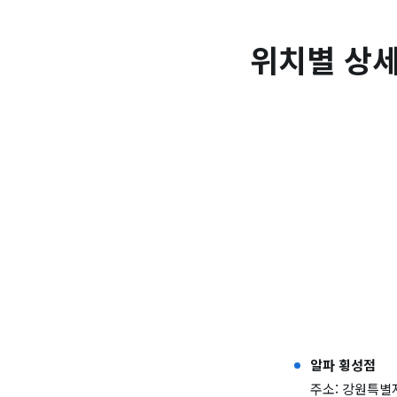
위치별 상세
알파 횡성점
주소: 강원특별